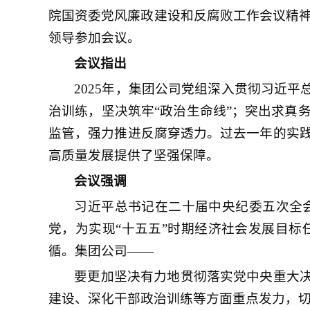
院国资委党风廉政建设和反腐败工作会议精神
领导参加会议。
会议指出
2025年，集团公司党组深入贯彻习近
治训练，坚决筑牢“政治生命线”；突出求真
监管，强力推进反腐穿透力。过去一年的实
高质量发展提供了坚强保障。
会议强调
习近平总书记在二十届中央纪委五次全
党，为实现“十五五”时期经济社会发展目
循。集团公司——
要更加坚决有力地贯彻落实党中央重大决
建设、深化干部政治训练等方面重点发力，