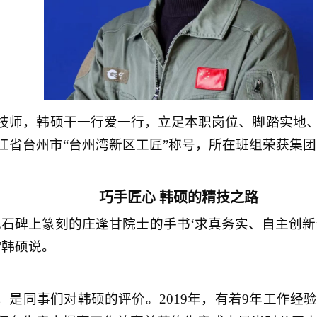
技师，韩硕干一行爱一行，立足本职岗位、脚踏实地
省台州市“台州湾新区工匠”称号，所在班组荣获集团
巧手匠心 韩硕的精技之路
见石碑上篆刻的庄逢甘院士的手书‘求真务实、自主创新
”韩硕说。
，是同事们对韩硕的评价。2019年，有着9年工作